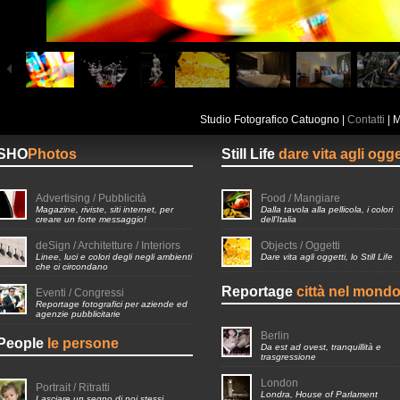
Studio Fotografico Catuogno |
Contatti
| 
SHO
Photos
Still Life
dare vita agli ogge
Advertising / Pubblicità
Food / Mangiare
Magazine, riviste, siti internet, per
Dalla tavola alla pellicola, i colori
creare un forte messaggio!
dell'Italia
deSign / Architetture / Interiors
Objects / Oggetti
Linee, luci e colori degli negli ambienti
Dare vita agli oggetti, lo Still Life
che ci circondano
Reportage
città nel mond
Eventi / Congressi
Reportage fotografici per aziende ed
agenzie pubblicitarie
Berlin
People
le persone
Da est ad ovest, tranquillità e
trasgressione
London
Portrait / Ritratti
Londra, House of Parlament
Lasciare un segno di noi stessi