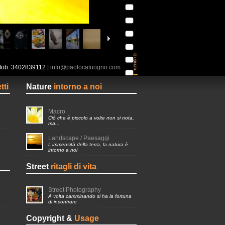
Mob. 3402839112 |
info@paolocatuogno.com
tti
Nature
intorno a noi
Macro
Ciò che è piccolo a volte non si nota,
ma...
Landscape / Paesaggi
L'immensità della terra, la natura è
intorno a noi
o
Street
ritagli di vita
Street Photography
A volta camminando si ha la fortuna
di incontrare
Copyright &
Usage