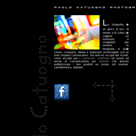
L
a fotografia �
un gioco di luci, di
ombre e di colori; �
cogliere un
momento e
congelarlo per
sempre. In
fotografia si pu�
creare, comporre, ideare e realizzare un'immagine con un
forte impatto comunicativo. Da anni mi occupo dei ricordi,
come accade per i
matrimoni, cerimonie
ed eventi ed
anche di comunicazione per
aziende
che devono
pubblicizzare i loro prodotti su riviste, siti internet,
cartellonistica, depliant.